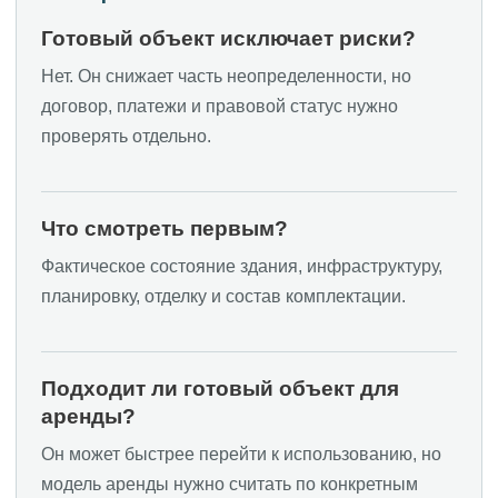
Готовый объект исключает риски?
Скачать буклет
Нет. Он снижает часть неопределенности, но
политики обработки персональных данных
договор, платежи и правовой статус нужно
Пользовательское соглашение
проверять отдельно.
Клубная Резиденция «Европа» (c) 2025
GKvektorRF@yandex.ru
Любая информация, представленная на
Что смотреть первым?
данном сайте, носит исключительно
информационный характер, не является
офертой, определяемой положениями ст.437
Фактическое состояние здания, инфраструктуру,
ГК РФ.
планировку, отделку и состав комплектации.
Подходит ли готовый объект для
аренды?
Он может быстрее перейти к использованию, но
модель аренды нужно считать по конкретным