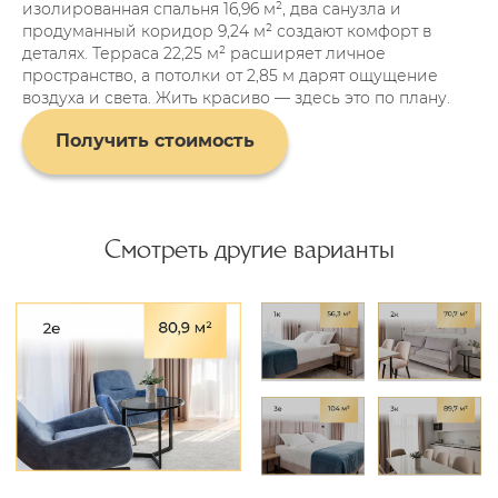
изолированная спальня 16,96 м², два санузла и
продуманный коридор 9,24 м² создают комфорт в
Санузел и гигиена
деталях. Терраса 22,25 м² расширяет личное
пространство, а потолки от 2,85 м дарят ощущение
Душевая кабина, гигиенический
воздуха и света. Жить красиво — здесь это по плану.
Скачать буклет
душ, санфаянс, раковина,
Получить стоимость
гигиенические средства, туалетные
политики обработки персональных данных
средства, косметические средства,
Пользовательское соглашение
банные принадлежности, пляжные
Клубная Резиденция «Европа» (c) 2025
полотенца, халаты, тапочки.
GKvektorRF@yandex.ru
Любая информация, представленная на
данном сайте, носит исключительно
информационный характер, не является
Мебель и зона отдыха
офертой, определяемой положениями ст.437
ГК РФ.
На выбор две полутораспальные
кровати / кровать «King size», кресло-
кровать, раскладной диван, мягкая
мебель, мебельный гарнитур,
обеденный стол, рабочий стол,