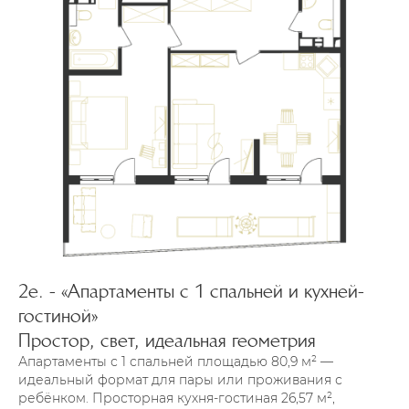
Апартаменты с премиальной отделкой,
Смотреть другие варианты
мебелью и техникой
Техника и удобство
Два телевизора со Smart TV (один в
спальне, другой на кухне), Wi-Fi,
внутренний телефон, микроволновая
Резиденция для важных чувств.
2е. - «Апартаменты с 1 спальней и кухней-
печь, мини-холодильник, сплит-
Событий. Решений.
гостиной»
система, утюг, фен, электронные
замки, гладильная доска, сушилка для
Простор, свет, идеальная геометрия
белья.
Апартаменты с 1 спальней площадью 80,9 м² —
идеальный формат для пары или проживания с
ребёнком. Просторная кухня-гостиная 26,57 м²,