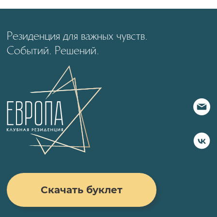
тумбы, туалетный столик, комод,
гардеробная, кресла, пуфики, стулья,
вешалки, затемняющая штора,
зеркало, уличный стол и стулья из
тикового дерева (на террасе)
Кухонная зона
Кухонный уголок, набор посуды,
кухонная утварь, столовые приборы,
стаканы, чайник, чайная станция,
набор для приготовления чая и
кофе.
Получить стоимость