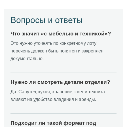
Пользовательское соглашение
Клубная Резиденция «Европа» (c) 2025
Вопросы и ответы
GKvektorRF@yandex.ru
Любая информация, представленная на
данном сайте, носит исключительно
Что значит «с мебелью и техникой»?
информационный характер, не является
офертой, определяемой положениями ст.437
Это нужно уточнять по конкретному лоту:
ГК РФ.
перечень должен быть понятен и закреплен
документально.
Нужно ли смотреть детали отделки?
Да. Санузел, кухня, хранение, свет и техника
влияют на удобство владения и аренды.
Подходит ли такой формат под