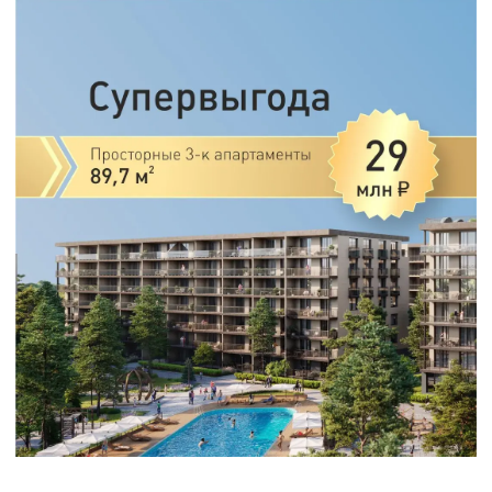
Заказать обратный звонок
Если вы давно искали идеальное сочетание
премиальности и выгоды — это ваш знак.
Только сейчас — эксклюзивное
предложение на лучшие лоты в резиденции
«Европа»:
Просторные апартаменты 89,7 м².
Высокие потолки, полная оснащенность,